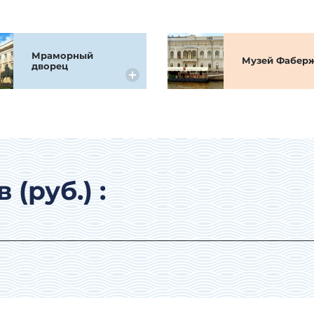
Мраморный
Музей Фабер
дворец
(руб.) :