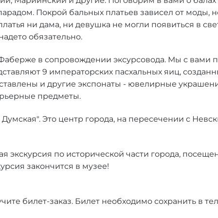
, Мариинский и другие. Поговорим в вами о балах и
арадом. Покрой бальных платьев зависел от моды, н
платья ни дама, ни девушка не могли появиться в св
 надето обязательно.
Фаберже в сопровождении эксурсовода. Мы с вами 
ставляют 9 императорских пасхальных яиц, созданны
редставлены и другие экспонаты - ювелирные украшен
ерьерные предметы.
л. Думская". Это центр города, на пересечении с Нев
кая экскурсия по исторической части города, посещ
урсия закончится в музее!
лучите билет-заказ. Билет необходимо сохранить в 