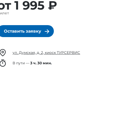
от 1 995 ₽
илет
Оставить заявку
ул. Думская, д. 2, киоск ТУРСЕРВИС
В пути —
3 ч. 30 мин.