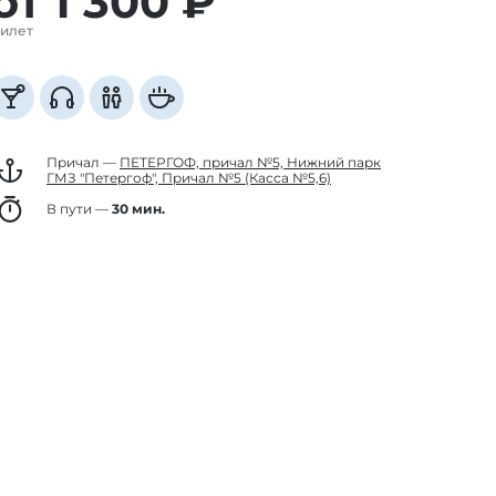
от 1 300
₽
илет
Причал —
ПЕТЕРГОФ, причал №5, Нижний парк
ГМЗ "Петергоф", Причал №5 (Касса №5,6)
В пути —
30 мин.