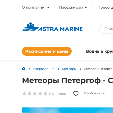
О компании
Пассажирам
Пресс-ц
Расписание и цены
Водные кру
Направления
Метеоры
Метеоры Петергоф
Метеоры Петергоф - С
В избранное
0 отзывов