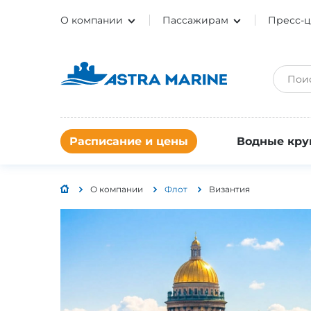
О компании
Пассажирам
Пресс-ц
Расписание и цены
Водные кру
О компании
Флот
Византия