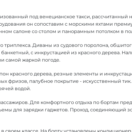
лизованный под венецианское такси, рассчитанный на
дования он сопоставим с морскими яхтами премиум 
нном салоне со столом и панорамным потолком в по
 триплекса. Диваны из судового поролона, обшитого
 банкетный, с инкрустацией из красного дерева. На
и самой жаркой погоде.
он красного дерева, резные элементы и инкрустаци
вых фризов, палубное покрытие - искусственный тик.
ячей водой.
 пассажиров. Для комфортного отдыха по бортам пр
емы для зарядки гаджетов. Проход, соединяющий зо
 в своем классе. На борту установлены кондиционер