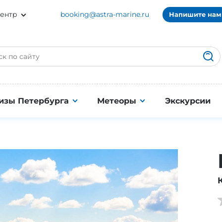
ентр
booking@astra-marine.ru
Напишите нам
изы Петербурга
Метеоры
Экскурсии