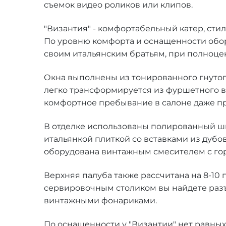
съемок видео роликов или клипов.
"Византия" - комфортабельный катер, сти
По уровню комфорта и оснащенности обору
своим итальянским братьям, при полноце
Окна выполнены из тонированного гнутого
легко трансформируется из фуршетного в
комфортное пребывание в салоне даже пр
В отделке использованы полированный шп
итальянкой плиткой со вставками из дубо
оборудована винтажным смесителем с гор
Верхняя палуба также рассчитана на 8-10
сервировочным столиком вы найдете разъ
винтажными фонариками.
По оснащенности у "Византии" нет равных