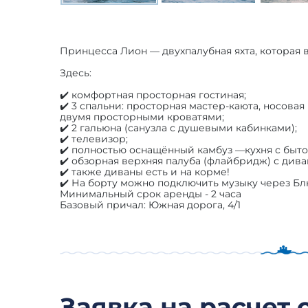
Принцесса Лион — двухпалубная яхта, которая в
⠀
Здесь:
⠀
✔️ комфортная просторная гостиная;
✔️ 3 спальни: просторная мастер-каюта, носовая
двумя просторными кроватями;
✔️ 2 гальюна (санузла с душевыми кабинками);
✔️ телевизор;⠀
✔️ полностью оснащённый камбуз —кухня с быто
✔️ обзорная верхняя палуба (флайбридж) с див
✔️ также диваны есть и на корме!
✔️ На борту можно подключить музыку через Бл
Минимальный срок аренды - 2 часа
Базовый причал: Южная дорога, 4/1
Заявка на расчет